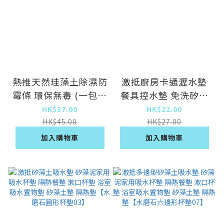
熱推天然珪藻土除濕防
激抵廚房卡通瀝水墊
霉條 環保無毒 (一包四
餐具控水墊 免洗矽藻
條裝)
泥吸水墊（小雪納瑞）
HK$37.00
HK$22.00
（26*21CM）
HK$45.00
HK$27.00
加入購物車
加入購物車