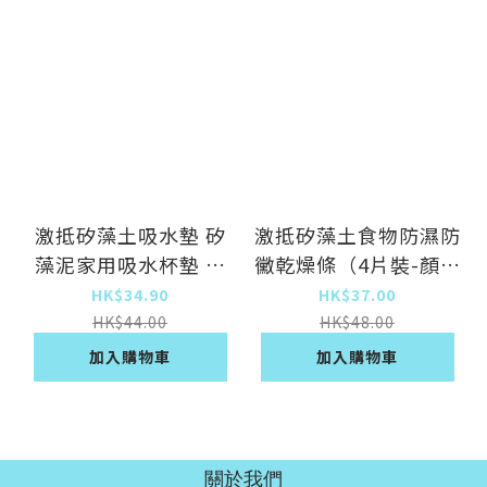
激抵矽藻土吸水墊 矽
激抵矽藻土食物防濕防
藻泥家用吸水杯墊 隔
黴乾燥條（4片裝-顏色
熱餐墊 漱口杯墊 浴室
隨機）
HK$34.90
HK$37.00
吸水置物墊 矽藻土墊
HK$44.00
HK$48.00
隔熱墊【水磨石方形杯
加入購物車
加入購物車
墊04】
關於我們