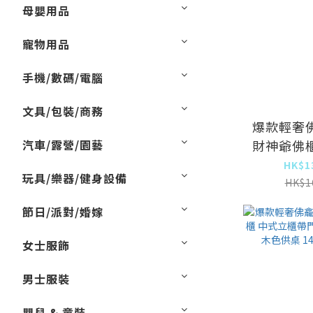
母嬰用品
寵物用品
手機/數碼/電腦
文具/包裝/商務
爆款輕奢
汽車/露營/園藝
財神爺佛
門神龕【
HK$1
玩具/樂器/健身設備
HK$1
215x48
節日/派對/婚嫁
女士服飾
男士服裝
嬰兒 & 童裝