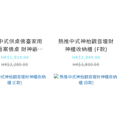
中式供桌佛臺家用
熱推中式神枱觀音壇財
香案佛桌 財神爺供
神櫃收納櫃 (F款)
【古韵雕花】供桌
HK$1,824.00
HK$3,040.00
cm+高1米帶抽屉板
HK$2,280.00
HK$3,800.00