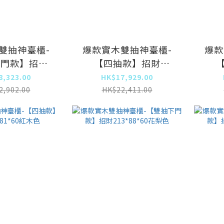
雙抽神臺櫃-
爆款實木雙抽神臺櫃-
爆款
下門款】招財
【四抽款】招財
1*60紅木色
213*88*60花梨色
21
8,323.00
HK$17,929.00
2,902.00
HK$22,411.00