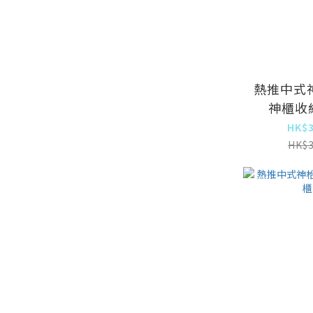
熱推中式
神櫃收納
HK$3
HK$3