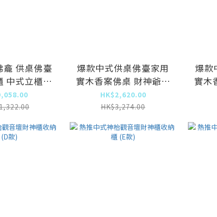
佛龕 供桌佛臺
爆款中式供桌佛臺家用
爆款
櫃 中式立櫃帶
實木香案佛桌 財神爺供
實木
【帶門式】
奉桌【古韵雕花】供桌
奉桌
,058.00
HK$2,620.00
8x190cm
100cm+高1米帶抽屉板
66
1,322.00
HK$3,274.00