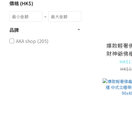
價格 (HK$)
~
品牌
AKA shop (205)
爆款輕奢
財神爺佛
門神龕【
HK$1
色98.5x4
HK$1