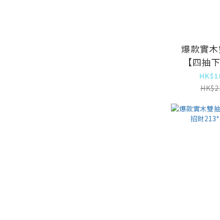
爆款實木
【四抽
213*8
HK$1
HK$2