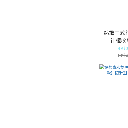
熱推中式
神櫃收納
HK$3
HK$3