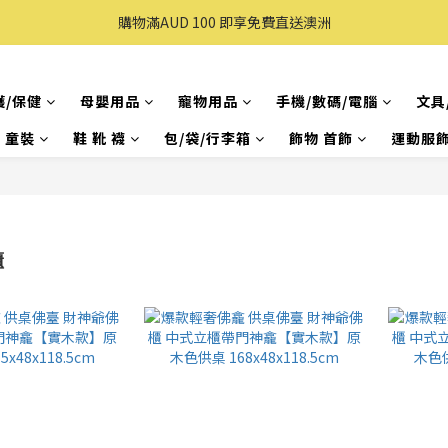
購買滿 $100 即享免費送貨(香港本地)
購物滿AUD 100 即享免費直送澳洲
購買滿 $100 即享免費送貨(香港本地)
護/保健
母嬰用品
寵物用品
手機/數碼/電腦
文具
& 童裝
鞋 靴 襪
包/袋/行李箱
飾物 首飾
運動服飾
櫃