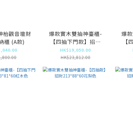
神枱觀音壇財
爆款實木雙抽神臺櫃-
爆款
櫃 (A款)
【四抽下門款】招財
【
213*88*60花梨色
21
,040.00
HK$19,050.00
,800.00
HK$23,812.00