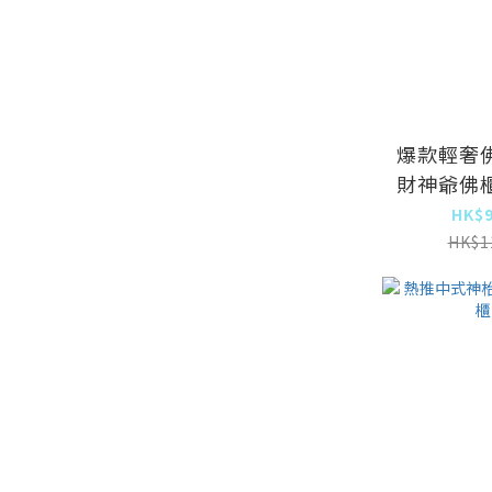
爆款輕奢
財神爺佛
門神龕
HK$9
90x4
HK$1