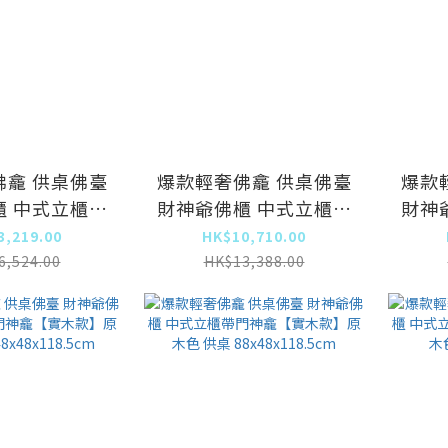
佛龕 供桌佛臺
爆款輕奢佛龕 供桌佛臺
爆款
櫃 中式立櫃帶
財神爺佛櫃 中式立櫃帶
財神
實木款】原木
門神龕【實木款】原木
門神
3,219.00
HK$10,710.00
色供桌
色供桌
6,524.00
HK$13,388.00
x118.5cm
168x48x118.5cm
18