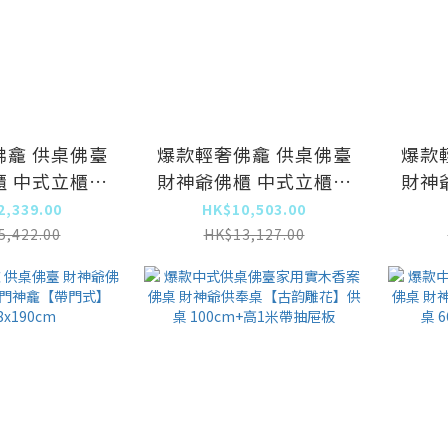
佛龕 供桌佛臺
爆款輕奢佛龕 供桌佛臺
爆款
櫃 中式立櫃帶
財神爺佛櫃 中式立櫃帶
財神
實木款】原木
門神龕【實木款】原木
門
2,339.00
HK$10,503.00
8x188.5cm
色80x48x188.5cm
8
5,422.00
HK$13,127.00