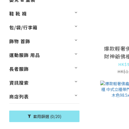
鞋 靴 襪
包/袋/行李箱
飾物 首飾
爆款輕奢
運動服飾 用品
財神爺佛
門神龕【
HK$9
長者服飾
HK$1
148x48
資訊搜索
商店列表
套用篩選
(0/20)