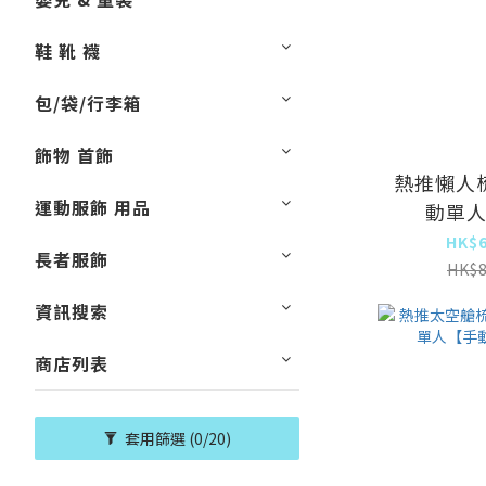
鞋 靴 襪
包/袋/行李箱
飾物 首飾
熱推懶人
運動服飾 用品
動單
HK$6
長者服飾
HK$8
資訊搜索
商店列表
套用篩選
(0/20)