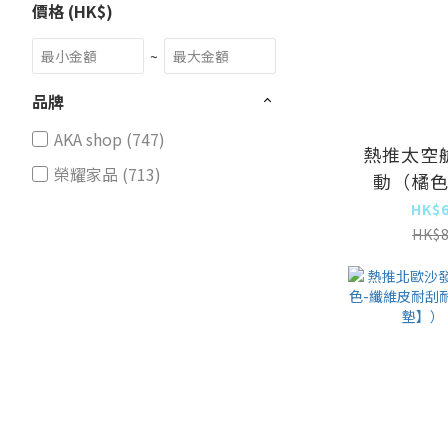
價格 (HK$)
~
品牌
AKA shop (747)
熱推太空
榮耀家品 (713)
動（橘
款】
HK$6
HK$8