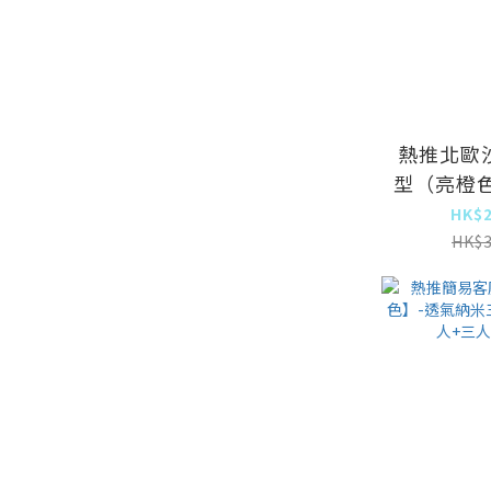
熱推北歐
型（亮橙
耐磨防猫
HK$2
墊】）
HK$3