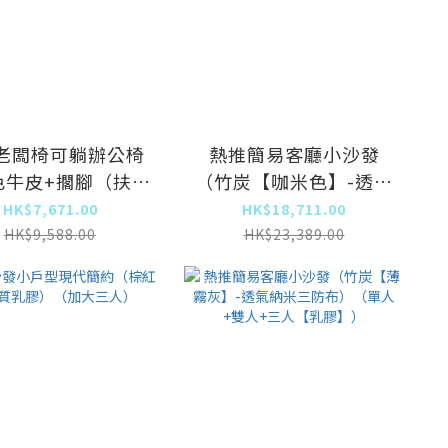
老闆椅可躺辦公椅
熱推簡易客廳小沙發
色牛皮+擱腳（扶手
（竹炭【咖米色】-透氣
無功能））
納米三防布）（單人+雙
HK$7,671.00
HK$18,711.00
人+三人【乳膠】）
HK$9,588.00
HK$23,389.00