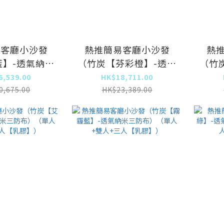
易客廳小沙發
熱推簡易客廳小沙發
熱
藍】-透氣納米
（竹炭【芬彩橙】-透氣
（竹
（單人+雙人
納米三防布）（單人+雙
納米
6,539.00
HK$18,711.00
【乳膠】）
人+三人【乳膠】）
人
0,675.00
HK$23,389.00