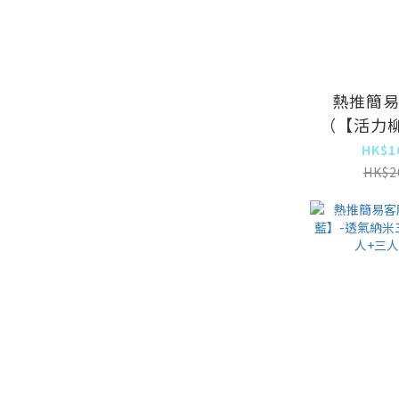
熱推簡
（【活力
米三防布
HK$1
+三人
HK$2