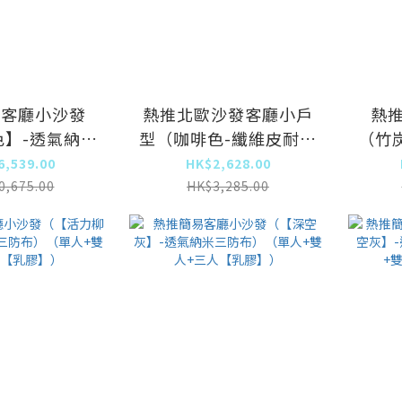
易客廳小沙發
熱推北歐沙發客廳小戶
熱
色】-透氣納米
型（咖啡色-纖維皮耐刮
（竹
（單人+雙人
耐磨防猫抓 【乳膠坐
納米
6,539.00
HK$2,628.00
【乳膠】）
墊】）（大三人）
人
0,675.00
HK$3,285.00