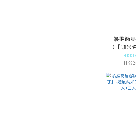
熱推簡
（【咖米
三防布）
HK$1
+三人
HK$2