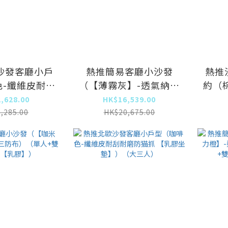
沙發客廳小戶
熱推簡易客廳小沙發
熱推
色-纖維皮耐刮
（【薄霧灰】-透氣納米
約（
抓 【乳膠坐
三防布）（單人+雙人
,628.00
HK$16,539.00
（大三人）
+三人【乳膠】）
,285.00
HK$20,675.00