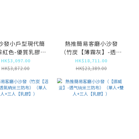
沙發小戶型現代簡
熱推簡易客廳小沙發
棕紅色-優質乳膠）
（竹炭【薄霧灰】-透氣
（加大三人）
納米三防布）（單人+雙
HK$3,097.00
HK$18,711.00
人+三人【乳膠】）
HK$3,872.00
HK$23,389.00