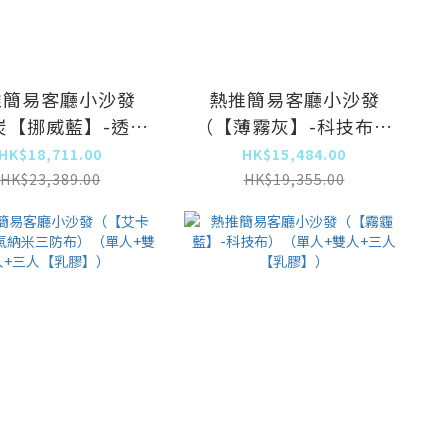
推簡易客廳小沙發
熱推簡易客廳小沙發
炭【挪威藍】-透氣
（【薄霧灰】-科技布）
三防布）（單人+雙
（單人+雙人+三人【乳
HK$18,711.00
HK$15,484.00
+三人【乳膠】）
膠】）
HK$23,389.00
HK$19,355.00