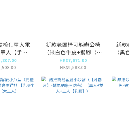
艙梳化單人電
新款老闆椅可躺辦公椅
新款
色單人【手動
（米白色牛皮+擱腳（扶
（黑
+轉搖）
手無功能））
,807.00
HK$7,671.00
,508.00
HK$9,588.00