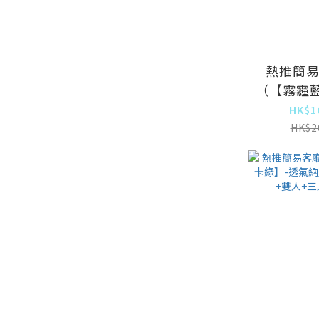
熱推簡
（【霧霾
三防布）
HK$1
+三人
HK$2