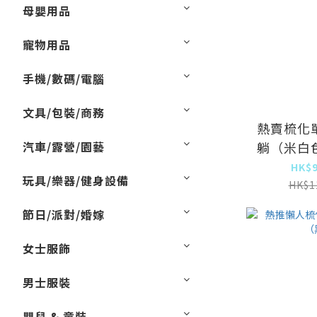
母嬰用品
寵物用品
手機/數碼/電腦
文具/包裝/商務
熱賣梳化
汽車/露營/園藝
躺（米白
坐躺+搖
HK$9
玩具/樂器/健身設備
HK$1
節日/派對/婚嫁
女士服飾
男士服裝
嬰兒 & 童裝