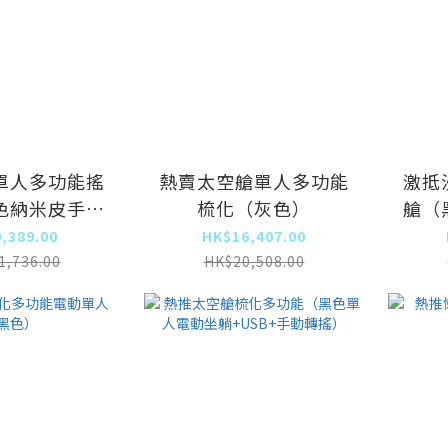
單人多功能搖
熱賣太空艙單人多功能
激抵
色納米皮手動
梳化（灰色）
艙（
擺+旋轉+按
u
,389.00
HK$16,407.00
摩）
1,736.00
HK$20,508.00