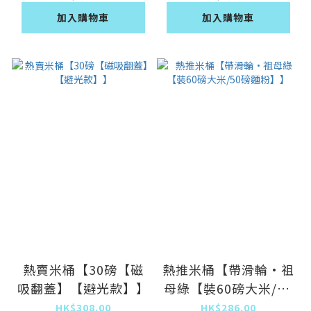
加入購物車
加入購物車
熱賣米桶【30磅【磁
熱推米桶【帶滑輪·祖
吸翻蓋】【避光款】】
母綠【裝60磅大米/50
磅麵粉】】
HK$308.00
HK$286.00