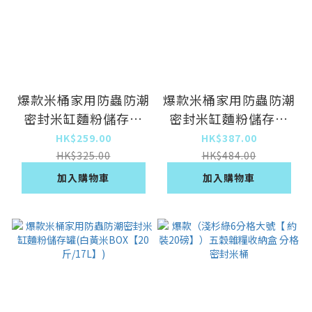
爆款米桶家用防蟲防潮
爆款米桶家用防蟲防潮
密封米缸麵粉儲存罐
密封米缸麵粉儲存罐
(【限量特惠】小方塊
(白灰米BOX【10
HK$259.00
HK$387.00
米桶14斤裝-送量杯)
斤/9L】)
HK$325.00
HK$484.00
加入購物車
加入購物車