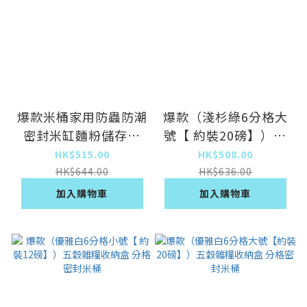
爆款米桶家用防蟲防潮
爆款（淺杉綠6分格大
密封米缸麵粉儲存罐
號【 約裝20磅】）五
(白黃米BOX【20
穀雜糧收納盒 分格密
HK$515.00
HK$508.00
斤/17L】)
封米桶
HK$644.00
HK$636.00
加入購物車
加入購物車