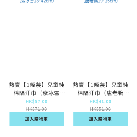
熱賣【1條裝】兒童純
熱賣【1條裝】兒童純
棉隔汗巾（紫冰雪
棉隔汗巾（唐老鴨
28*42cm）
19*26cm）
HK$57.00
HK$41.00
HK$71.00
HK$51.00
加入購物車
加入購物車