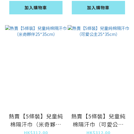
加入購物車
加入購物車
熱賣【5條裝】兒童純
熱賣【5條裝】兒童純
棉隔汗巾（米奇夥伴
棉隔汗巾（可愛公主
25*35cm）
25*35cm）
HK$312.00
HK$312.00