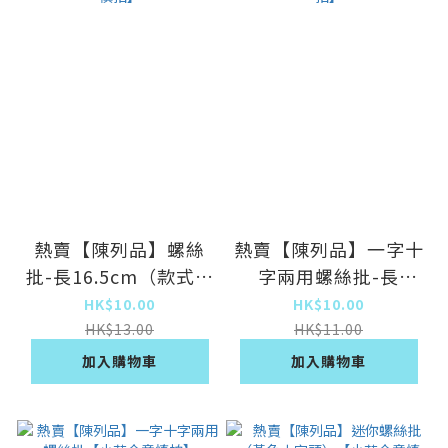
熱賣【陳列品】螺絲
熱賣【陳列品】一字十
批-長16.5cm（款式隨
字兩用螺絲批-長
機）【小花介意慎拍】
135mm【小花介意慎
HK$10.00
HK$10.00
拍】
HK$13.00
HK$11.00
加入購物車
加入購物車