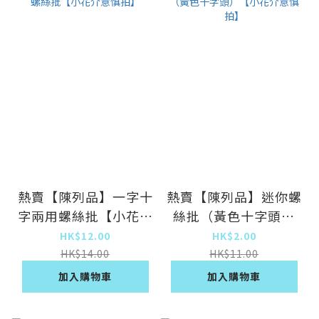
熱賣【陳列品】一字十
熱賣【陳列品】迷你螺
字兩用螺絲批【小花介
絲批（黃色十字頭）
意慎拍】
【小花介意慎拍】
HK$12.00
HK$2.00
HK$14.00
HK$11.00
加入購物車
加入購物車