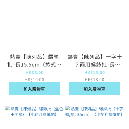
熱賣【陳列品】螺絲
熱賣【陳列品】一字十
批-長15.5cm（款式隨
字兩用螺絲批-長
機）【小花介意慎拍】
18cm【小花介意慎
HK$8.00
HK$15.00
拍】
HK$10.00
HK$18.00
加入購物車
加入購物車