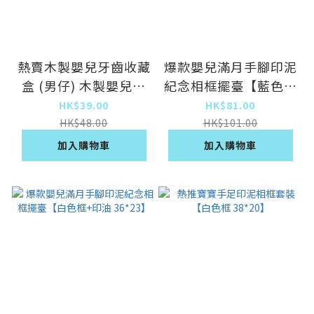
熱賣木製嬰兒牙齒收藏
爆款嬰兒滿月手腳印泥
盒 (男仔) 木製嬰兒牙
紀念相框擺臺【藍色框
齒、胎毛及臍帶收藏盒
+印油 36*23】
HK$39.00
HK$81.00
(牙齒款) 木紋色深淺
HK$48.00
HK$101.00
不均-木製乳牙盒可收
加入購物車
加入購物車
藏乳牙胎毛及臍帶新生
禮物給孩子作日後紀念
嬰兒用品