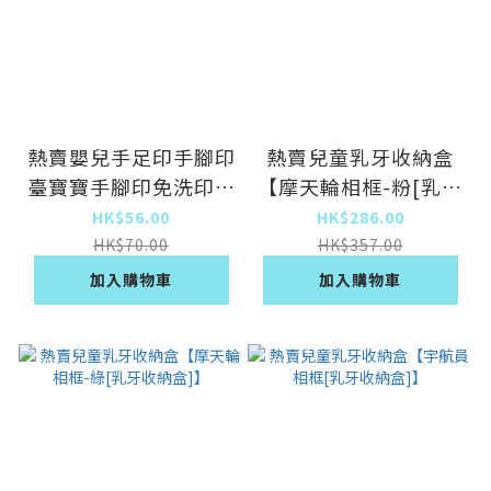
熱賣嬰兒手足印手腳印
熱賣兒童乳牙收納盒
臺寶寶手腳印免洗印油
【摩天輪相框-粉[乳牙
不用洗手腳 初生嬰兒
納盒]】
HK$56.00
HK$286.00
紀念手腳印泥套裝 (非
HK$70.00
HK$357.00
接觸∕免清洗) (黑色)
加入購物車
加入購物車
(一件裝)