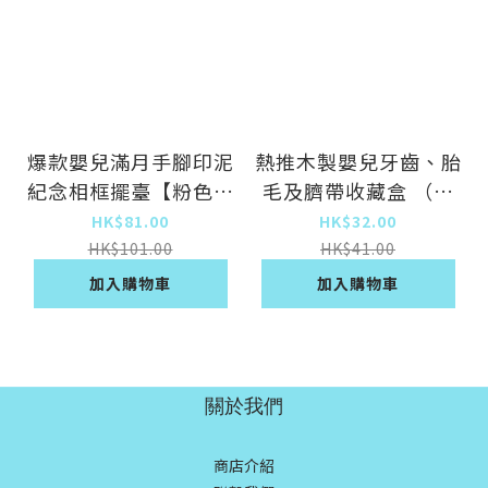
爆款嬰兒滿月手腳印泥
熱推木製嬰兒牙齒、胎
紀念相框擺臺【粉色框
毛及臍帶收藏盒 （女
+印油 36*23】
嬰） 成長印記 — 木製
HK$81.00
HK$32.00
牙齒盒 乳牙盒、
HK$101.00
HK$41.00
加入購物車
加入購物車
關於我們
商店介紹