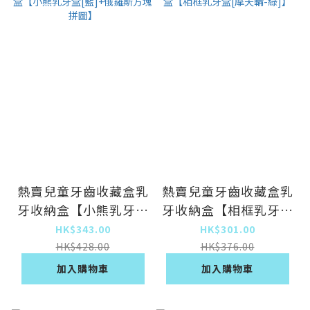
熱賣兒童牙齒收藏盒乳
熱賣兒童牙齒收藏盒乳
牙收納盒【小熊乳牙盒
牙收納盒【相框乳牙盒
[藍]+俄羅斯方塊拼
[摩天輪-綠]】
HK$343.00
HK$301.00
圖】
HK$428.00
HK$376.00
加入購物車
加入購物車