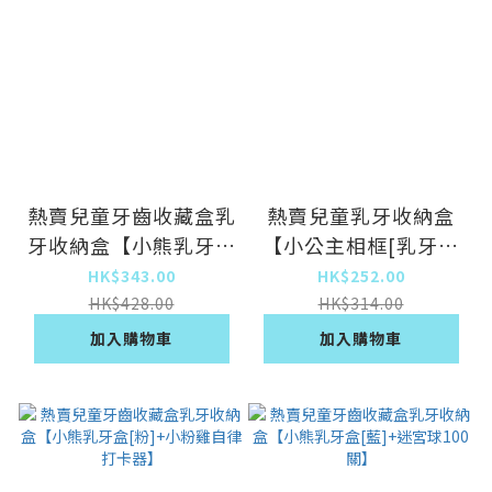
熱賣兒童牙齒收藏盒乳
熱賣兒童乳牙收納盒
牙收納盒【小熊乳牙盒
【小公主相框[乳牙收
[藍]+小黃雞自律打卡
納盒]】
HK$343.00
HK$252.00
器】
HK$428.00
HK$314.00
加入購物車
加入購物車