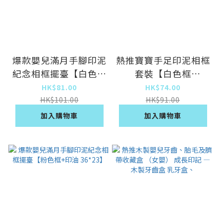
爆款嬰兒滿月手腳印泥
熱推寶寶手足印泥相框
紀念相框擺臺【白色框
套裝【白色框
+印油 36*23】
38*20】
HK$81.00
HK$74.00
HK$101.00
HK$91.00
加入購物車
加入購物車