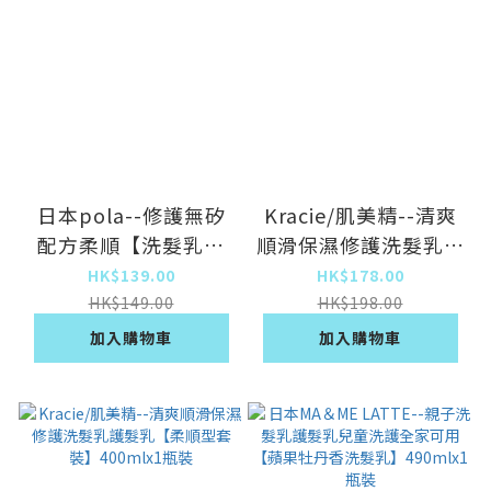
日本pola--修護無矽
Kracie/肌美精--清爽
配方柔順【洗髮乳】
順滑保濕修護洗髮乳護
550gx1瓶裝
髮乳【滋潤型套裝】
HK$139.00
HK$178.00
400mlx1瓶裝
HK$149.00
HK$198.00
加入購物車
加入購物車