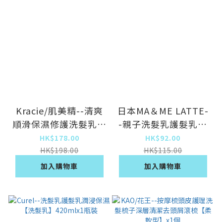
Kracie/肌美精--清爽
日本MA＆ME LATTE-
順滑保濕修護洗髮乳護
-親子洗髮乳護髮乳兒
髮乳【柔順型套裝】
童洗護全家可用【蘋果
HK$178.00
HK$92.00
400mlx1瓶裝
牡丹香洗髮乳】
HK$198.00
HK$115.00
490mlx1瓶裝
加入購物車
加入購物車