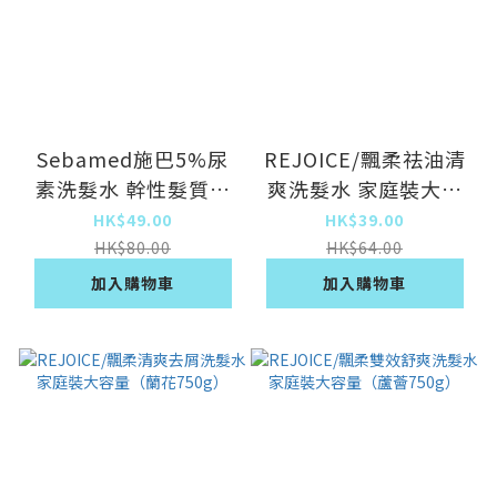
Sebamed施巴5%尿
REJOICE/飄柔祛油清
素洗髮水 幹性髮質保
爽洗髮水 家庭裝大容
濕滋潤洗頭水
量（綠茶750g）
HK$49.00
HK$39.00
（200ml）
HK$80.00
HK$64.00
加入購物車
加入購物車