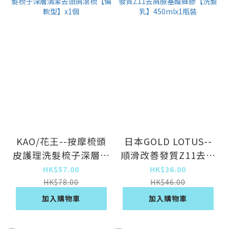
KAO/花王--按摩梳頭
日本GOLD LOTUS--
皮護理洗髮梳子深層清
順滑改善發質Z11去屑
潔去頭屑滾梳【偏軟
胺基酸蜂膠【洗髮乳】
HK$57.00
HK$36.00
型】x1個
450mlx1瓶裝
HK$78.00
HK$46.00
加入購物車
加入購物車