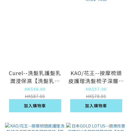
Curel--洗髮乳護髮乳
KAO/花王--按摩梳頭
潤浸保濕【洗髮乳】
皮護理洗髮梳子深層清
420mlx1瓶裝
潔去頭屑滾梳【柔軟
HK$66.00
HK$57.00
型】x1個
HK$87.00
HK$78.00
加入購物車
加入購物車