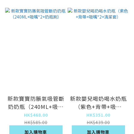
新款寶寶防脹氣吸管斷
新款嬰兒喝奶喝水奶瓶
奶奶瓶（240ML+吸嘴
（紫色+背帶+吸嘴
*2+奶瓶刷）
*2+清潔套）
HK$468.00
HK$351.00
HK$585.00
HK$439.00
加入購物車
加入購物車