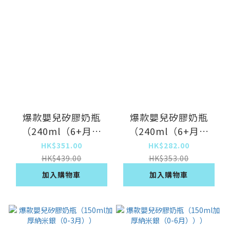
爆款嬰兒矽膠奶瓶
爆款嬰兒矽膠奶瓶
（240ml（6+月）
（240ml（6+月）
【十字嘴，吸管嘴】
【送十字嘴，共2個
HK$351.00
HK$282.00
+米糊嘴）
嘴】）
HK$439.00
HK$353.00
加入購物車
加入購物車