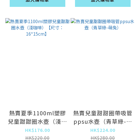
熱賣夏季1100ml塑膠
熱賣兒童甜甜圈帶吸管
兒童甜甜圈水壺（淺咖
ppsu水壺（青草綠-萌
啡）【尺寸：
兔）
HK$176.00
HK$224.00
16*15cm】
HK$220.00
HK$280.00