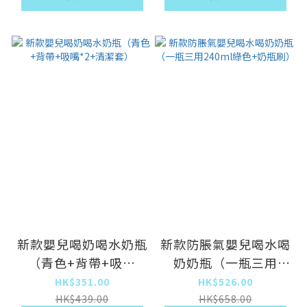
新款嬰兒喝奶喝水奶瓶
新款防脹氣嬰兒喝水喝
（青色+背帶+吸嘴
奶奶瓶（一瓶三用
*2+清潔套）
240ml綠色+奶瓶刷）
HK$351.00
HK$526.00
HK$439.00
HK$658.00