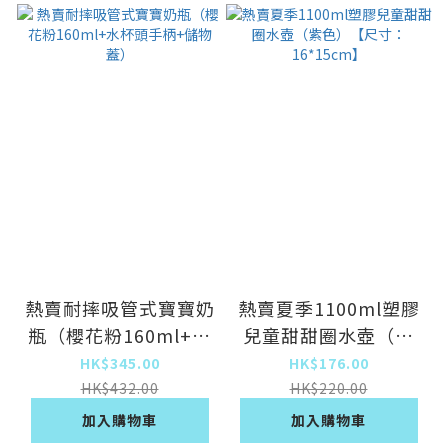
熱賣耐摔吸管式寶寶奶
熱賣夏季1100ml塑膠
瓶（櫻花粉160ml+水
兒童甜甜圈水壺（紫
杯頭手柄+儲物蓋）
色）【尺寸：
HK$345.00
HK$176.00
16*15cm】
HK$432.00
HK$220.00
加入購物車
加入購物車