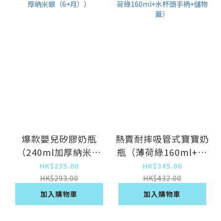
爆款嬰兒矽膠奶瓶
熱賣耐摔吸管式寶寶奶
（240ml加厚納米銀
瓶（薄荷綠160ml+水
（6+月））
杯頭手柄+儲物蓋）
HK$235.00
HK$345.00
HK$293.00
HK$432.00
加入購物車
加入購物車