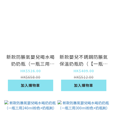
新款防脹氣嬰兒喝水喝
新款嬰兒不銹鋼防脹氣
奶奶瓶（一瓶三用
保溫奶瓶奶（【一瓶三
300ml綠色+奶瓶刷）
用】慕斯藍300ml【5
HK$526.00
HK$409.00
件套】）
HK$658.00
HK$512.00
加入購物車
加入購物車