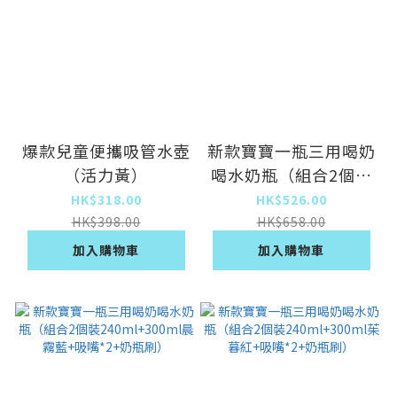
爆款兒童便攜吸管水壺
新款寶寶一瓶三用喝奶
（活力黃）
喝水奶瓶（組合2個裝
300ml+300ml+吸嘴
HK$318.00
HK$526.00
*2+奶瓶刷）
HK$398.00
HK$658.00
加入購物車
加入購物車