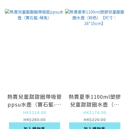
熱賣兒童甜甜圈帶吸管
熱賣夏季1100ml塑膠
ppsu水壺（寶石藍-萌
兒童甜甜圈水壺（粉
兔）
色）【尺寸：
HK$224.00
HK$176.00
16*15cm】
HK$280.00
HK$220.00
加入購物車
加入購物車