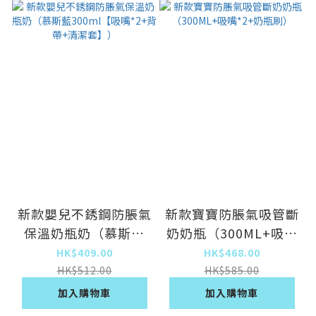
新款嬰兒不銹鋼防脹氣
新款寶寶防脹氣吸管斷
保溫奶瓶奶（慕斯藍
奶奶瓶（300ML+吸嘴
300ml【吸嘴*2+背帶
*2+奶瓶刷）
HK$409.00
HK$468.00
+清潔套】）
HK$512.00
HK$585.00
加入購物車
加入購物車