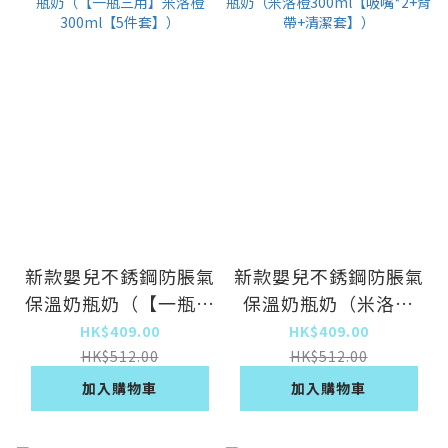
新款嬰兒不銹鋼防脹氣
新款嬰兒不銹鋼防脹氣
保溫奶瓶奶（【一瓶三
保溫奶瓶奶（米洛橙
用】米洛橙300ml【5
300ml【吸嘴*2+背帶
HK$409.00
HK$409.00
件套】）
+清潔套】）
HK$512.00
HK$512.00
加入購物車
加入購物車