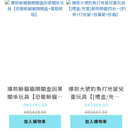
爆款躲貓貓開關盒因果
爆款大號釣魚打地鼠兒
關係玩具【恐龍躲貓貓
童玩具【[禮盒/充電]
開關盒+電動爬娃】
動物樂園四合一[釣魚
HK$343.00
HK$486.00
+打地鼠+拔蘿蔔+抓
HK$428.00
HK$607.00
蟲】
加入購物車
加入購物車