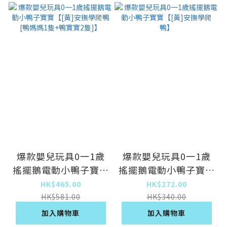
爆款嬰兒玩具0一1歲
爆款嬰兒玩具0一1歲
搖擺鵝電動小鴨子寶寶
搖擺鵝電動小鴨子寶寶
【[黃]安撫學爬鴨[鴨
【[黃]安撫學爬鴨】
HK$465.00
HK$272.00
媽媽1隻+鴨寶寶2
HK$581.00
HK$340.00
隻]】
加入購物車
加入購物車