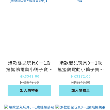
爆款嬰兒玩具0一1歲
爆款嬰兒玩具0一1歲
搖擺鵝電動小鴨子寶寶
搖擺鵝電動小鴨子寶寶
【[黃]安撫學爬鴨[鴨
【[粉]安撫學爬鴨】
HK$543.00
HK$272.00
媽媽1隻+鴨寶寶3
HK$678.00
HK$340.00
隻]】
加入購物車
加入購物車