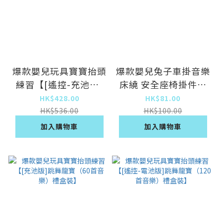
爆款嬰兒玩具寶寶抬頭
爆款嬰兒兔子車掛音樂
練習【[遙控-充池版]
床繞 安全座椅掛件毛
跳舞龍寶(120首音
絨玩具嬰兒玩具車床掛
HK$428.00
HK$81.00
樂）禮盒裝】
HK$536.00
HK$100.00
加入購物車
加入購物車