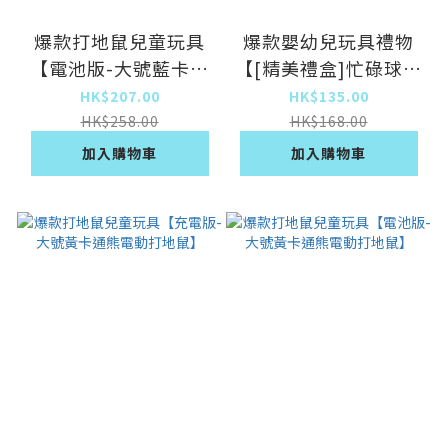
爆款打地鼠兒童玩具
爆款嬰幼兒玩具禮物
【電池版-大號藍卡通
【[精美禮盒]忙碌球四
熊電動打地鼠】
面體】
HK$207.00
HK$135.00
HK$258.00
HK$168.00
加入購物車
加入購物車