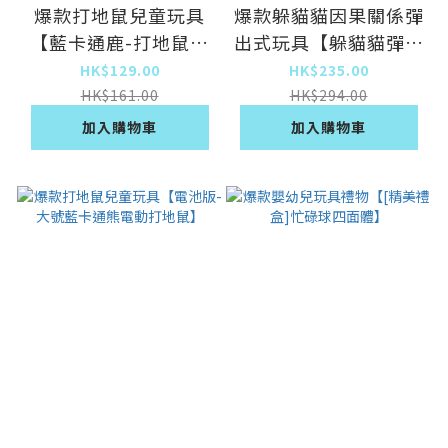
爆款打地鼠兒童玩具
爆款躲貓貓因果關係彈
【藍卡通鹿-打地鼠[2
出式玩具【躲貓貓彈彈
個鎚子]】
樂[精美禮盒]】
HK$129.00
HK$235.00
HK$161.00
HK$294.00
加入購物車
加入購物車