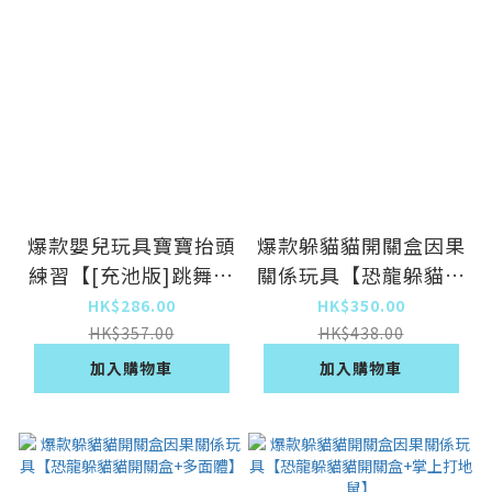
爆款嬰兒玩具寶寶抬頭
爆款躲貓貓開關盒因果
練習【[充池版]跳舞龍
關係玩具【恐龍躲貓貓
寶（5首音樂）禮盒
開關盒+聰明蛋】
HK$286.00
HK$350.00
裝】
HK$357.00
HK$438.00
加入購物車
加入購物車