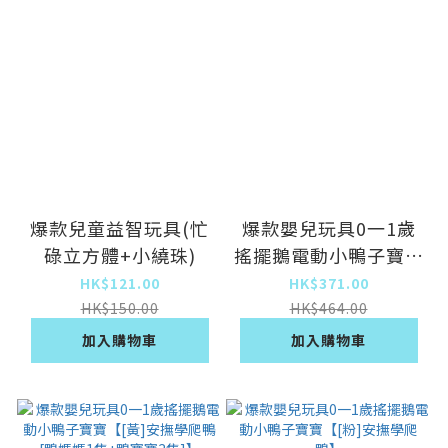
爆款兒童益智玩具(忙
爆款嬰兒玩具0一1歲
碌立方體+小繞珠)
搖擺鵝電動小鴨子寶寶
【[黃]安撫學爬鴨[鴨
HK$121.00
HK$371.00
媽媽1隻+鴨寶寶1
HK$150.00
HK$464.00
隻]】
加入購物車
加入購物車