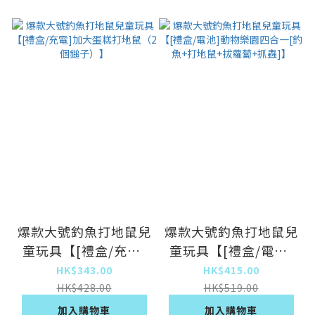
爆款大號釣魚打地鼠兒
爆款大號釣魚打地鼠兒
童玩具【[禮盒/充電]
童玩具【[禮盒/電池]
加大蛋糕打地鼠（2個
動物樂園四合一[釣魚
HK$343.00
HK$415.00
鎚子）】
+打地鼠+拔蘿蔔+抓
HK$428.00
HK$519.00
蟲]】
加入購物車
加入購物車