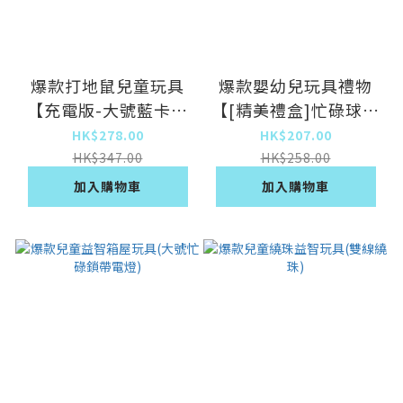
爆款打地鼠兒童玩具
爆款嬰幼兒玩具禮物
【充電版-大號藍卡通
【[精美禮盒]忙碌球十
熊電動打地鼠】
面體】
HK$278.00
HK$207.00
HK$347.00
HK$258.00
加入購物車
加入購物車