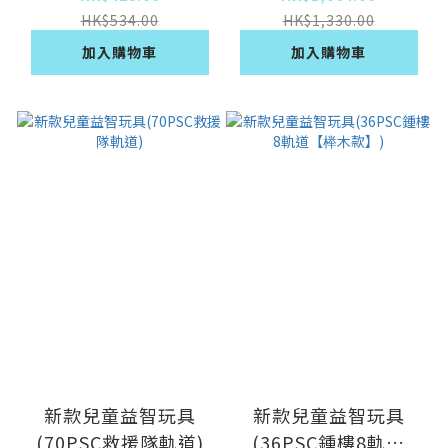
420道題卡)
HK$534.00
HK$1,330.00
加入購物車
加入購物車
新款兒童益智玩具
新款兒童益智玩具
(70PSC救援隊軌道)
(36PSC鍾樓8軌道