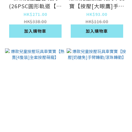
(26PSC圓形軌道【榉
寶【按壓[大眼鷹]手臂
木款】)
轉動/滾珠轉動】
HK$271.00
HK$93.00
HK$338.00
HK$116.00
加入購物車
加入購物車