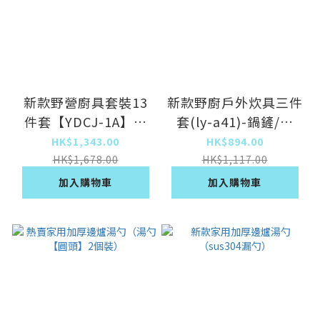
新款野營廚具套裝13
新款野廚戶外炊具三件
件套【YDCJ-1A】綠
套(ly-a41)-鍋鏟/湯
色
勺/漏勺
HK$1,343.00
HK$894.00
HK$1,678.00
HK$1,117.00
加入購物車
加入購物車