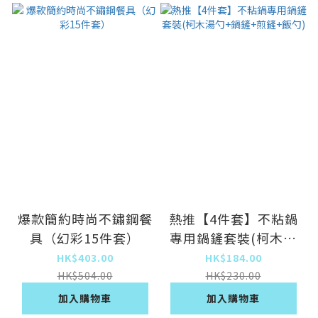
爆款簡約時尚不鏽鋼餐
熱推【4件套】不粘鍋
具（幻彩15件套）
專用鍋鏟套裝(柯木湯
勺+鍋鏟+煎鏟+飯勺)
HK$403.00
HK$184.00
HK$504.00
HK$230.00
加入購物車
加入購物車