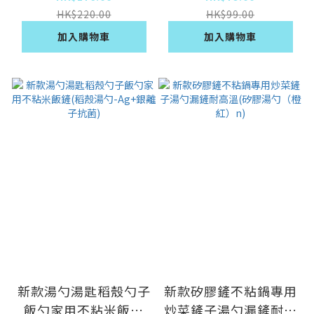
鍋護鍋專用】)
抗菌)
HK$220.00
HK$99.00
加入購物車
加入購物車
新款湯勺湯匙稻殼勺子
新款矽膠鏟不粘鍋專用
飯勺家用不粘米飯鏟
炒菜鏟子湯勺漏鏟耐高