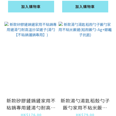
加入購物車
加入購物車
新款矽膠鏟鍋鏟家用不
新款湯勺湯匙稻殼勺子
粘鍋專用鏟湯勺耐高溫
飯勺家用不粘米飯鏟
炒菜鏟子(湯勺【不粘
(稻殼飯勺-Ag+銀離子
HK$176.00
HK$79.00