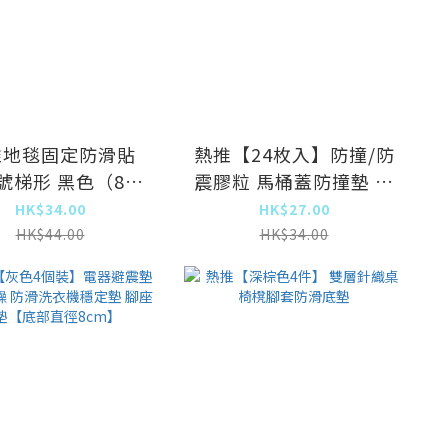
推地毯固定防滑貼
熱推【24枚入】防撞/防
號梯形 黑色（8片
震膠粒 馬桶蓋防撞墊 櫥
裝）】
櫃門房門保護墊
HK$34.00
HK$27.00
HK$44.00
HK$34.00