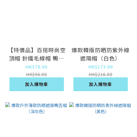
【特價品】百搭時尚空
爆款韓版防晒防紫外線
頂帽 針織毛線帽 鴨舌
遮陽帽（白色）
帽 冷帽 保暖帽【M標
HK$78.00
HK$173.00
空頂護耳鴨舌帽冬-灰
HK$96.00
HK$216.00
色】【均碼】
加入購物車
加入購物車