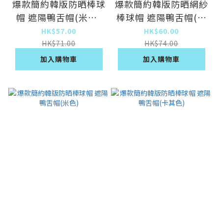
爆款簡約韓版防晒棒球
爆款簡約韓版防晒網紗
帽 遮陽鴨舌帽(米色-
棒球帽 遮陽鴨舌帽(卡
小貓)
其色)
HK$57.00
HK$60.00
HK$71.00
HK$74.00
加入購物車
加入購物車