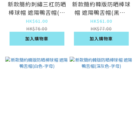
新款簡約刺繡三杠防晒
新款簡約韓版防晒棒球
棒球帽 遮陽鴨舌帽(黑
帽 遮陽鴨舌帽(黑色-
色-刺繡三杠)
字母)
HK$61.00
HK$61.00
HK$76.00
HK$77.00
加入購物車
加入購物車