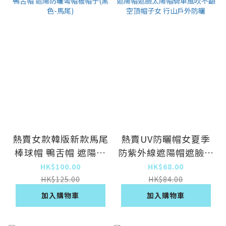
熱賣女款韓版新款馬尾
熱賣UV防曬帽女夏季
棒球帽 鴨舌帽 遮陽防
防紫外線遮陽帽遮臉太
曬彎帽檐帽子(黑色-馬
陽帽騎車風吹不翻空頂
HK$100.00
HK$68.00
尾)
帽子女 行山戶外防曬
HK$125.00
HK$84.00
加入購物車
加入購物車