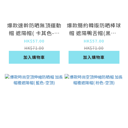
爆款速幹防晒無頂運動
爆款簡約韓版防晒棒球
帽 遮陽帽( 卡其色-無
帽 遮陽鴨舌帽(黑色-
頂)
小貓)
HK$57.00
HK$57.00
HK$71.00
HK$71.00
加入購物車
加入購物車