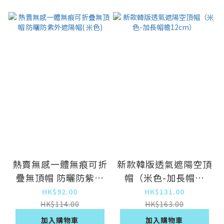
熱賣無感一體無痕可折
新款韓版透氣遮陽空頂
疊無頂帽 防曬防紫外
帽（米色-加長帽檐
遮陽帽( 米色)
12cm）
HK$92.00
HK$131.00
HK$114.00
HK$163.00
加入購物車
加入購物車