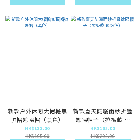
新款户外休閒大帽檐無
新款夏天防曬面紗折疊
頂帽遮陽帽（黑色）
遮陽帽子（拉板款 藕
粉色）
HK$133.00
HK$163.00
HK$165.00
HK$203.00