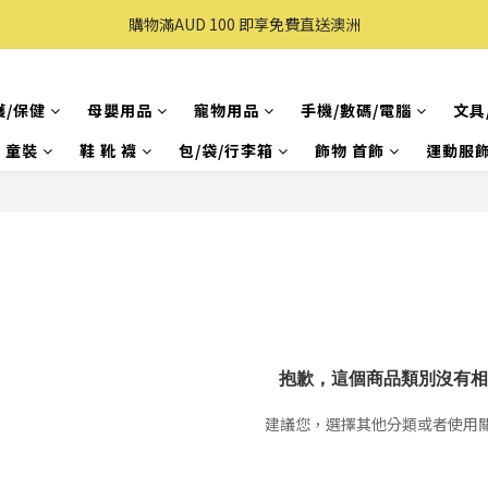
購買滿 $100 即享免費送貨(香港本地)
購物滿AUD 100 即享免費直送澳洲
購買滿 $100 即享免費送貨(香港本地)
護/保健
母嬰用品
寵物用品
手機/數碼/電腦
文具
& 童裝
鞋 靴 襪
包/袋/行李箱
飾物 首飾
運動服飾
抱歉，這個商品類別沒有相
建議您，選擇其他分類或者使用