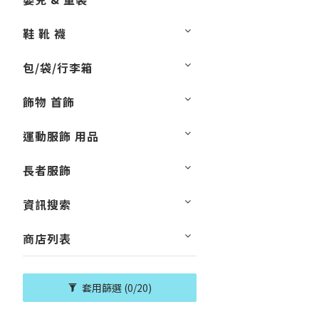
鞋 靴 襪
包/袋/行李箱
飾物 首飾
運動服飾 用品
長者服飾
資訊搜索
商店列表
套用篩選
(0/20)