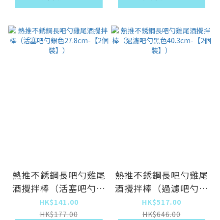
熱推不銹鋼長吧勺雞尾
熱推不銹鋼長吧勺雞尾
酒攪拌棒（活塞吧勺銀
酒攪拌棒（過濾吧勺黑
色27.8cm-【2個
色40.3cm-【2個
HK$141.00
HK$517.00
裝】）
裝】）
HK$177.00
HK$646.00