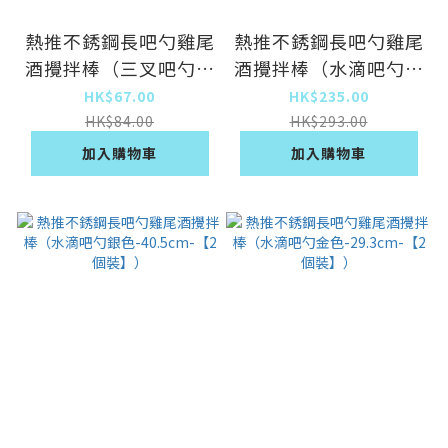
熱推不銹鋼長吧勺雞尾
熱推不銹鋼長吧勺雞尾
酒攪拌棒（三叉吧勺銀
酒攪拌棒（水滴吧勺黑
色23.5cm-【2個
色-29.3cm-【2個
HK$67.00
HK$235.00
裝】）
裝】）
HK$84.00
HK$293.00
加入購物車
加入購物車