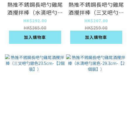
熱推不銹鋼長吧勺雞尾
熱推不銹鋼長吧勺雞尾
酒攪拌棒（水滴吧勺黑
酒攪拌棒（三叉吧勺金
色-50.2cm-【2個
色40.3cm-【2個
HK$292.00
HK$207.00
裝】）
裝】）
HK$365.00
HK$259.00
加入購物車
加入購物車