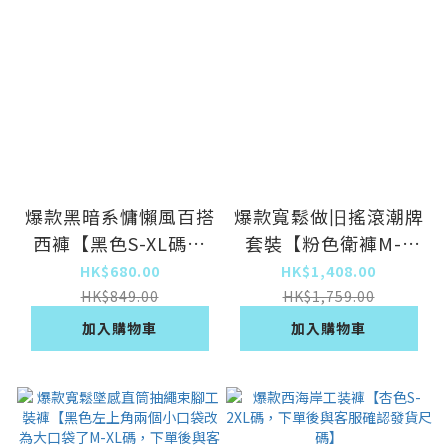
爆款黑暗系慵懶風百搭
爆款寬鬆做旧搖滾潮牌
西褲【黑色S-XL碼，
套裝【粉色衛褲M-L
下單後與客服確認發貨
碼，下單後與客服確認
HK$680.00
HK$1,408.00
尺碼】
發貨尺碼】
HK$849.00
HK$1,759.00
加入購物車
加入購物車