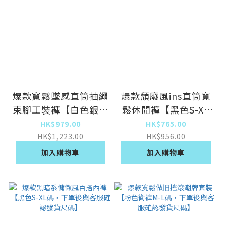
爆款寬鬆墜感直筒抽繩
爆款頹廢風ins直筒寬
束腳工裝褲【白色銀白
鬆休閒褲【黑色S-XL
左上角兩個小口袋改為
碼，下單後與客服確認
HK$979.00
HK$765.00
大口袋M-XL碼，下單
發貨尺碼】
HK$1,223.00
HK$956.00
後與客服確認發貨尺
加入購物車
加入購物車
碼】