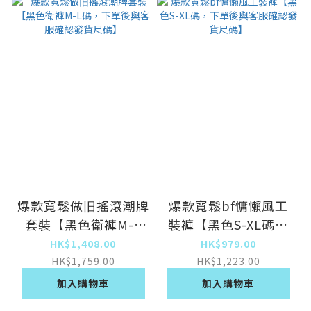
爆款寬鬆做旧搖滾潮牌
爆款寬鬆bf慵懶風工
套裝【黑色衛褲M-L
裝褲【黑色S-XL碼，
碼，下單後與客服確認
下單後與客服確認發貨
HK$1,408.00
HK$979.00
發貨尺碼】
尺碼】
HK$1,759.00
HK$1,223.00
加入購物車
加入購物車