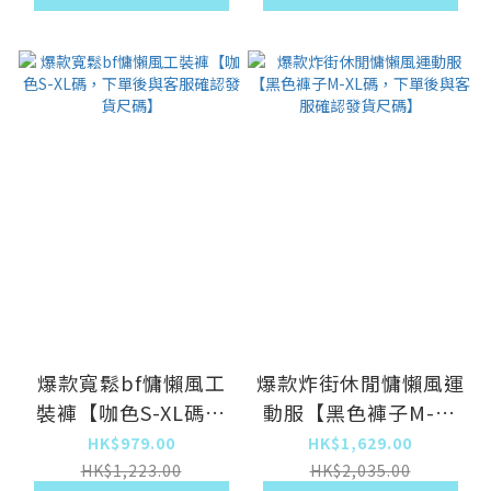
爆款寬鬆bf慵懶風工
爆款炸街休閒慵懶風運
裝褲【咖色S-XL碼，
動服【黑色褲子M-XL
下單後與客服確認發貨
碼，下單後與客服確認
HK$979.00
HK$1,629.00
尺碼】
發貨尺碼】
HK$1,223.00
HK$2,035.00