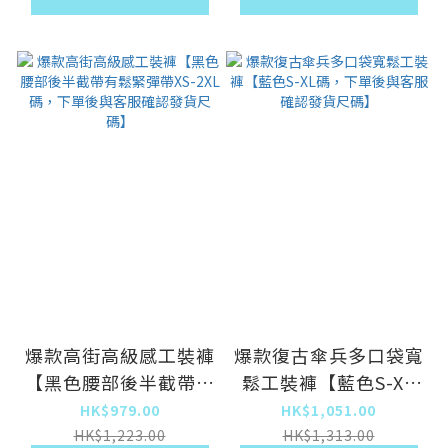
爆款高街高級感工裝褲
爆款復古傘兵多口袋寬
【黑色腰部後半截帶有
鬆工裝褲【藍色S-XL
鬆緊彈帶XS-2XL碼，
碼，下單後與客服確認
HK$979.00
HK$1,051.00
下單後與客服確認發貨
發貨尺碼】
HK$1,223.00
HK$1,313.00