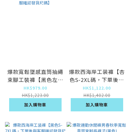
爆款寬鬆墜感直筒抽繩
爆款西海岸工装褲【杏
束腳工裝褲【黑色左上
色S-2XL碼，下單後與
角兩個小口袋改為大口
客服確認發貨尺碼】
HK$979.00
HK$1,122.00
袋了M-XL碼，下單後
HK$1,223.00
HK$1,402.00
與客服確認發貨尺碼】
加入購物車
加入購物車