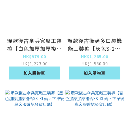
爆款復古傘兵寬鬆工裝
爆款復古街頭多口袋機
褲【白色加厚加厚複合
能工裝褲【灰色S-2XL
XS-XL碼，下單後與客
碼，下單後與客服確認
HK$979.00
HK$1,265.00
服確認發貨尺碼】
發貨尺碼】
HK$1,223.00
HK$1,580.00
加入購物車
加入購物車