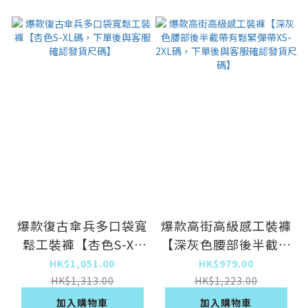
爆款復古傘兵多口袋寬
爆款高街高級感工裝褲
鬆工裝褲【杏色S-XL
【深灰色腰部後半截帶
碼，下單後與客服確認
有鬆緊彈帶XS-2XL
HK$1,051.00
HK$979.00
發貨尺碼】
碼，下單後與客服確認
HK$1,313.00
HK$1,223.00
發貨尺碼】
加入購物車
加入購物車