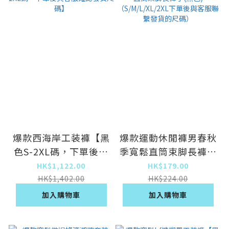
爆款西海岸工装褲【黑
爆款運動休閒褲男春秋
色S-2XL碼，下單後與
季寬鬆直筒束脚長褲子
客服確認發貨尺碼】
(黑色)
HK$1,122.00
HK$179.00
（S/M/L/XL/2XL下單
HK$1,402.00
HK$224.00
後與客服聯繫發貨的尺
加入購物車
加入購物車
碼）