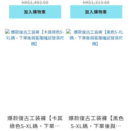
碼】
發貨尺碼】
HK$1,402.00
HK$1,313.00
加入購物車
加入購物車
爆款復古工装褲【卡其
爆款復古工装褲【黑色
綠色S-XL碼，下單後
S-XL碼，下單後與客