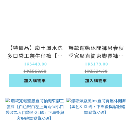
【特價品】廢土風水洗
爆款運動休閒褲男春秋
多口袋工裝牛仔褲【黑
季寬鬆直筒束脚長褲子
色 S碼】
(灰色)
HK$449.00
HK$179.00
（S/M/L/XL/2XL下單
HK$562.00
HK$224.00
後與客服聯繫發貨的尺
加入購物車
加入購物車
碼）