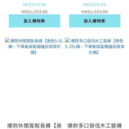
帶有鬆緊彈帶XS-2XL
有鬆緊彈帶XS-2XL
HK$979.00
HK$979.00
碼，下單後與客服確認
碼，下單後與客服確認
HK$1,223.00
HK$1,223.00
發貨尺碼】
發貨尺碼】
加入購物車
加入購物車
爆款休閒寬鬆長褲【黑
爆款多口袋伐木工裝褲