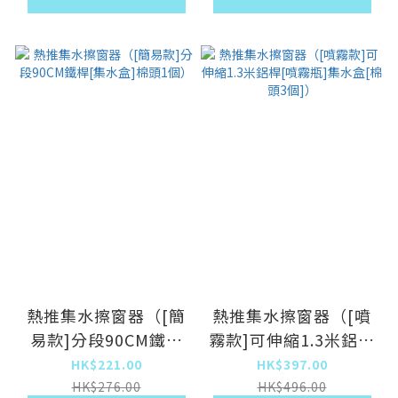
熱推集水擦窗器（[簡
熱推集水擦窗器（[噴
易款]分段90CM鐵桿
霧款]可伸縮1.3米鋁桿
[集水盒]棉頭1個）
[噴霧瓶]集水盒[棉頭3
HK$221.00
HK$397.00
個]）
HK$276.00
HK$496.00