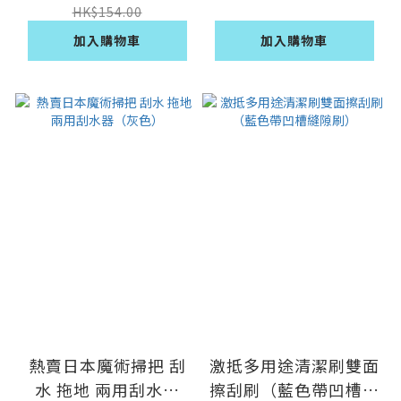
HK$154.00
加入購物車
加入購物車
熱賣日本魔術掃把 刮
激抵多用途清潔刷雙面
水 拖地 兩用刮水器
擦刮刷（藍色帶凹槽縫