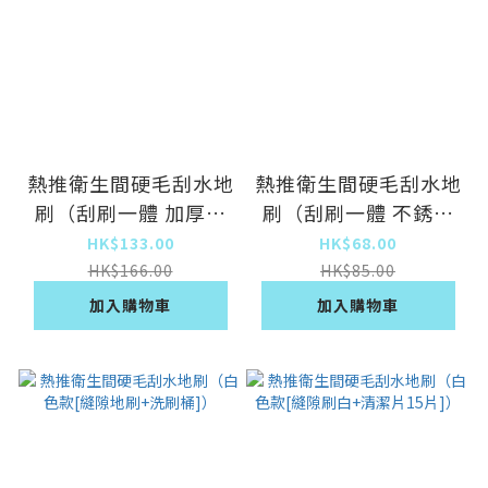
熱推衛生間硬毛刮水地
熱推衛生間硬毛刮水地
刷（刮刷一體 加厚鐵
刷（刮刷一體 不銹鋼
管[兩用地刷]）
桿[20CM衛生間地
HK$133.00
HK$68.00
刷]）
HK$166.00
HK$85.00
加入購物車
加入購物車