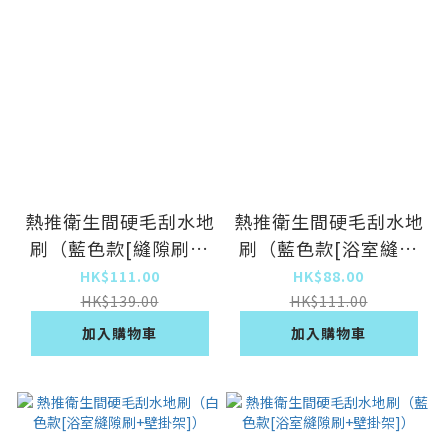
熱推衛生間硬毛刮水地
熱推衛生間硬毛刮水地
刷（藍色款[縫隙刷藍
刷（藍色款[浴室縫隙
+清潔片15片]）
刷]）
HK$111.00
HK$88.00
HK$139.00
HK$111.00
加入購物車
加入購物車