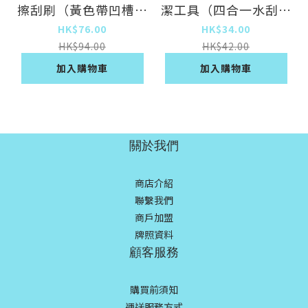
擦刮刷（黃色帶凹槽縫
潔工具（四合一水刮-1
隙刷）
只）（尺寸
HK$76.00
HK$34.00
26.5cm*22cm）
HK$94.00
HK$42.00
加入購物車
加入購物車
關於我們
商店介紹
聯繫我們
商戶加盟
牌照資料
顧客服務
購買前須知
運送服務方式