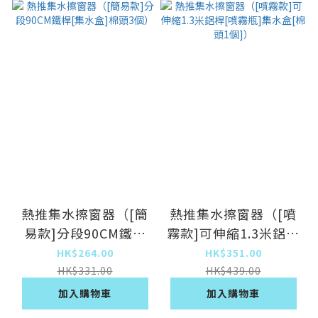
熱推集水擦窗器（[簡
熱推集水擦窗器（[噴
易款]分段90CM鐵桿
霧款]可伸縮1.3米鋁桿
[集水盒]棉頭3個）
[噴霧瓶]集水盒[棉頭1
HK$264.00
HK$351.00
個]）
HK$331.00
HK$439.00
加入購物車
加入購物車