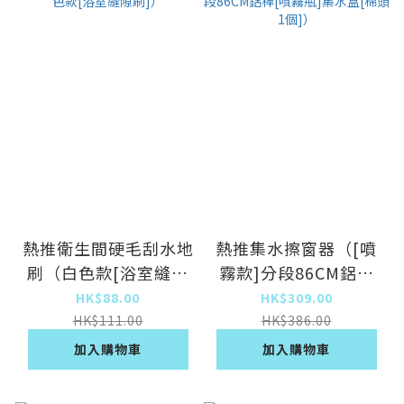
熱推衛生間硬毛刮水地
熱推集水擦窗器（[噴
刷（白色款[浴室縫隙
霧款]分段86CM鋁桿
刷]）
[噴霧瓶]集水盒[棉頭1
HK$88.00
HK$309.00
個]）
HK$111.00
HK$386.00
加入購物車
加入購物車