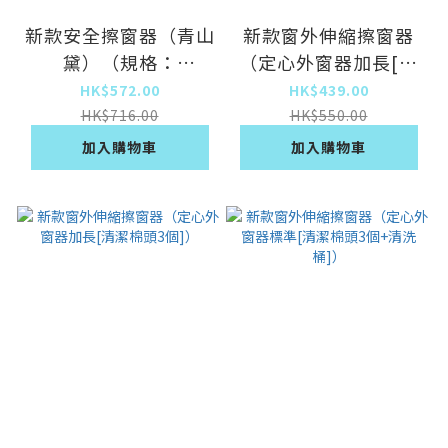
新款安全擦窗器（青山
新款窗外伸縮擦窗器
黛）（規格：
（定心外窗器加長[清
14*6*7CM）
潔棉頭1個]）
HK$572.00
HK$439.00
HK$716.00
HK$550.00
加入購物車
加入購物車