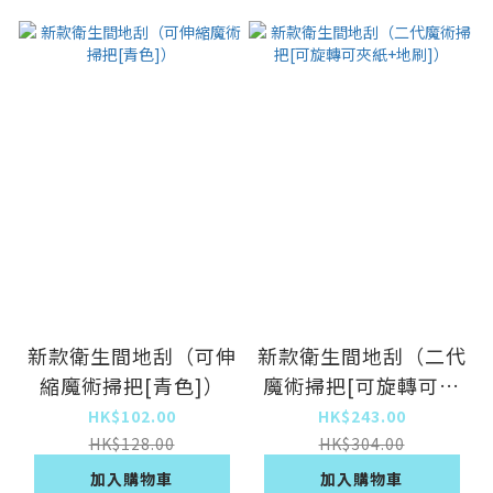
新款衛生間地刮（可伸
新款衛生間地刮（二代
縮魔術掃把[青色]）
魔術掃把[可旋轉可夾
紙+地刷]）
HK$102.00
HK$243.00
HK$128.00
HK$304.00
加入購物車
加入購物車